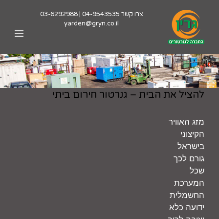
לג
צרו קשר
04-9543535
|
03-6292988
תוכן
yarden@gryn.co.il
להציל את הבית – גנרטור חירום ביתי
מזג האוויר
הקיצוני
בישראל
גורם לכך
שכל
המערכת
החשמלית
ידועה כלא