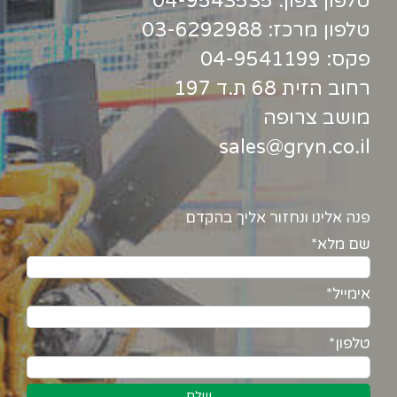
טלפון צפון:
04-9543535
טלפון מרכז:
03-6292988
פקס: 04-9541199
רחוב הזית 68 ת.ד 197
מושב צרופה
sales@gryn.co.il
פנה אלינו ונחזור אליך בהקדם
שם מלא*
אימייל*
טלפון*