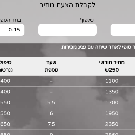
לקבלת הצעת מחיר
טלפון*
בחר הספק KVA
סופי לאחר שיחה עם נציג מכירות
מחיר חודשי
שעה
טיפול
250ש
נוספת
גנרטור
400
–
1100
400
–
1350
550
5.5
1700
550
6
1950
650
7.5
2350