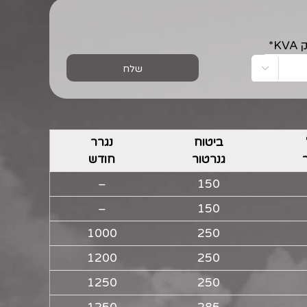
*

ביטוח
נגרר
גנרטור
חודש
–
150
–
150
1000
250
1200
250
1250
250