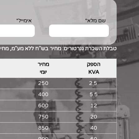
שם מלא*
אימייל*
טבלת השכרת גנרטורים: מחיר בש"ח ללא מע"מ, מחיר 
הספק
מחיר
KVA
יומי
250
2.5
400
5.5
600
12
750
20
850
40