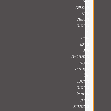
טיפ
מקצועי:
לפני
רכישת
גנרטור
יד
שניה,
בדקו
את
היסטוריית
שעות
העבודה
של
המנוע.
גנרטור
שטופל
בזמן
במסגרת