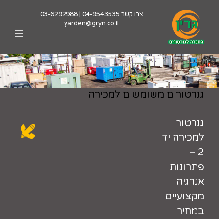
לג
צרו קשר
04-9543535
|
03-6292988
תוכן
yarden@gryn.co.il
גנרטורים משומשים למכירה
גנרטור
למכירה יד
2 –
פתרונות
אנרגיה
מקצועיים
במחיר