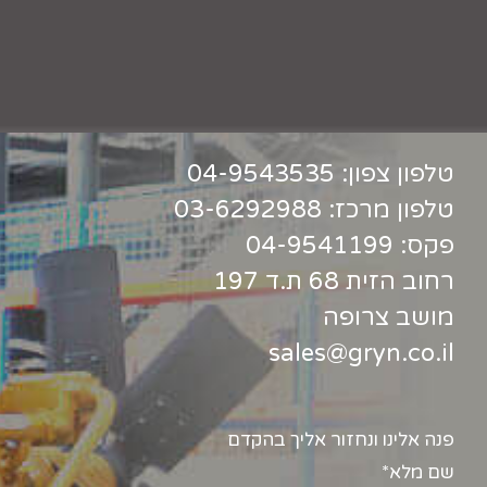
טלפון צפון:
04-9543535
טלפון מרכז:
03-6292988
פקס: 04-9541199
רחוב הזית 68 ת.ד 197
מושב צרופה
sales@gryn.co.il
פנה אלינו ונחזור אליך בהקדם
שם מלא*