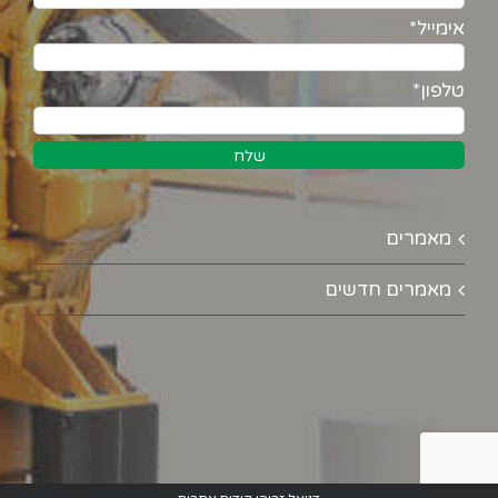
אימייל*
טלפון*
מאמרים
מאמרים חדשים