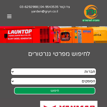
לג
צרו קשר
04-9543535
|
03-6292988
תוכן
yarden@gryn.co.il
לחיפוש מפרטי גנרטורים