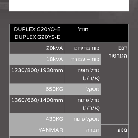
מודל
DUPLEX G20YO-E
DUPLEX G20YS-E
דגם
כוח בחירום
20kVA
הגנרטור
כוח – עבודה
18kVA
גודל חופה
1230/800/1930mm
(א/ר/ג)
משקל
650KG
גודל פתוח
1360/660/1400mm
(א/ר/ג)
משקל פתוח
430KG
מנוע
חברה
YANMAR