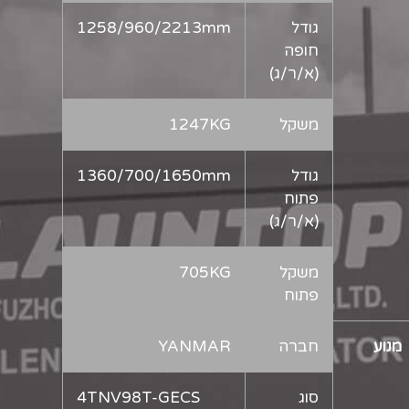
גודל
1258/960/2213mm
חופה
(א/ר/ג)
משקל
1247KG
גודל
1360/700/1650mm
פתוח
(א/ר/ג)
משקל
705KG
פתוח
מנוע
חברה
YANMAR
סוג
4TNV98T-GECS