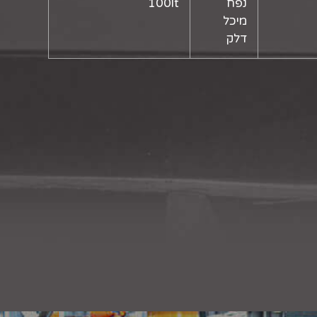
נפח
100lt
מיכל
דלק