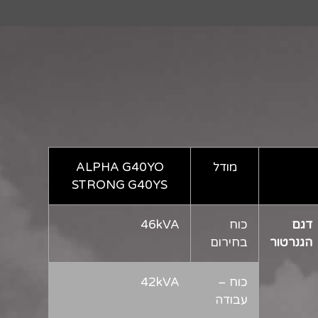
מודל
ALPHA G40YO
STRONG G40YS
דגם
כוח
46kVA
הגנרטור
בחירום
כוח –
42kVA
עבודה