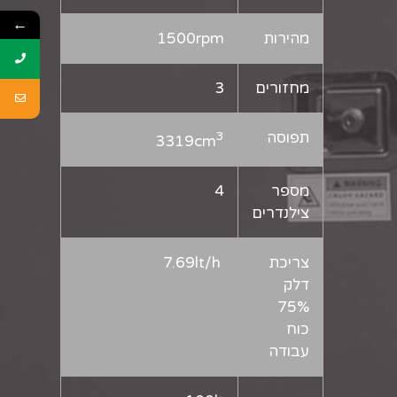
←
מהירות
1500rpm
מחזורים
3
תפוסה
3
3319cm
מספר
4
צילנדרים
צריכת
7.69lt/h
דלק
75%
כוח
עבודה