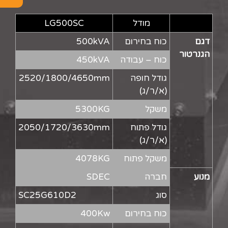
מודל
LG500SC
דגם
כוח בחירום
500kVA
הגנרטור
כוח – עבודה
450kVA
גודל חופה
2520/1800/4650mm
(א/ר/ג)
משקל
5300KG
גודל פתוח
2050/1720/3630mm
(א/ר/ג)
משקל פתוח
4078KG
מנוע
חברה
SDEC
סוג
SC25G610D2
כוח בחירום
400Kw