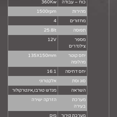
כוח – עבודה
360Kw
מהירות
1500rpm
מחזורים
4
תפוסה
25.8lt
מספר
12V
צילנדרים
יחס קוטר
135X150mm
מהלומה
יחס דחיסה
16:1
סוג וסת
אלקטרוני
השראה
מגדש טורבו,אינטרקולור
מערכת
הזרקה ישירה
בעירה
מערכת קירור
מים