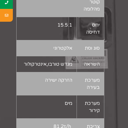
קוטר
מהלומה
יחס
15.5:1
דחיסה
סוג וסת
אלקטרוני
השראה
מגדש טורבו,אינטרקולור
מערכת
הזרקה ישירה
בעירה
מערכת
מים
קירור
צריכת
81.2t/h