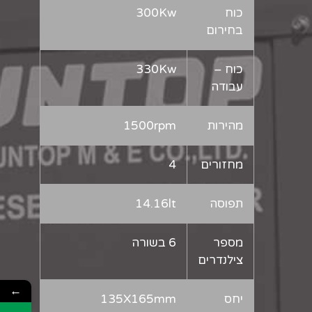
כוח
300Kw
בחירום
כוח –
330Kw
עבודה
מהירות
1500rpm
מחזורים
4
תפוסה
14.16lt
מספר
6 בשורה
צילנדרים
←
יחס
135X165mm