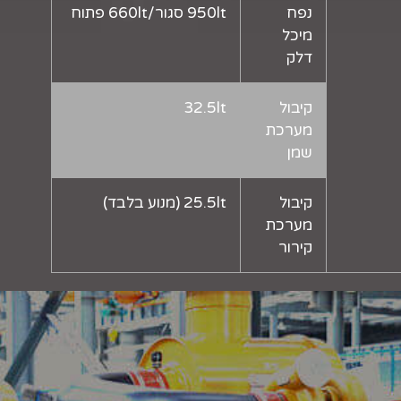
נפח
950lt סגור/660lt פתוח
מיכל
דלק
קיבול
32.5lt
מערכת
שמן
קיבול
25.5lt (מנוע בלבד)
מערכת
קירור