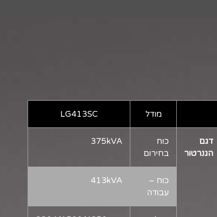
מודל
LG413SC
דגם
כוח
375kVA
הגנרטור
בחירום
כוח –
413kVA
עבודה