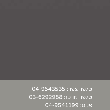
טלפון צפון:
04-9543535
טלפון מרכז:
03-6292988
פקס: 04-9541199