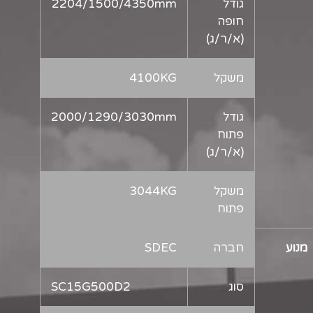
גודל
2204/1500/4350mm
חופה
(א/ר/ג)
משקל
4100KG
גודל
2000/1290/3030mm
פתוח
(א/ר/ג)
משקל
3044KG
פתוח
מנוע
חברה
SDEC
סוג
SC15G500D2