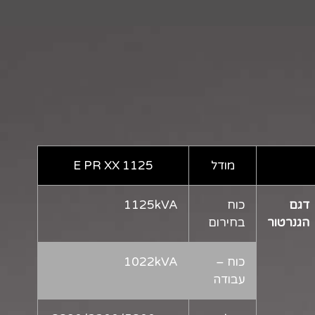
מודל
E PR XX 1125
דגם
כוח
1125kVA
הגנרטור
בחירום
כוח –
1022kVA
עבודה