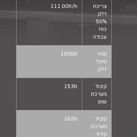
צריכת
111.00lt/h
דלק
50%
כוח
עבודה
נפח
1500lt
מיכל
דלק
קיבול
153lt
מערכת
שמן
קיבול
162lt
מערכת
קירור