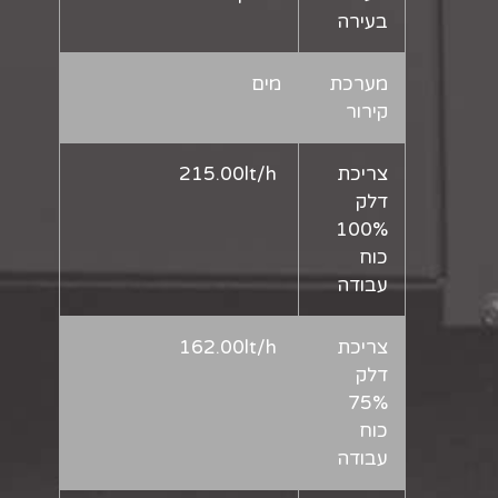
בעירה
מערכת
מים
קירור
צריכת
215.00lt/h
דלק
100%
כוח
עבודה
צריכת
162.00lt/h
דלק
75%
כוח
עבודה