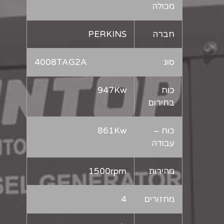
מכולה
חברה
PERKINS
סוג
4008TAG2A
כוח
947Kw
בחירום
כוח –
861Kw
עבודה
מהירות
1500rpm
מחזורים
4