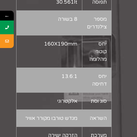
תפוסה
30.561lt
←
מספר
8 בשורה
צילנדרים
יחס
160X190mm
קוטר
מהלומה
יחס
13.6:1
דחיסה
סוג וסת
אלקטרוני
השראה
מגדש טורבו מקורר אוויר
מערכת
הזרקה ישירה