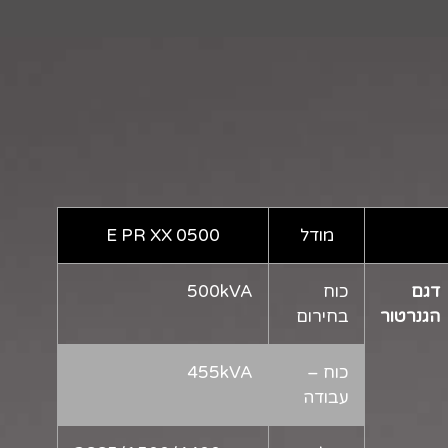
מודל
E PR XX 0500
דגם
כוח
500kVA
הגנרטור
בחירום
כוח –
455kVA
עבודה