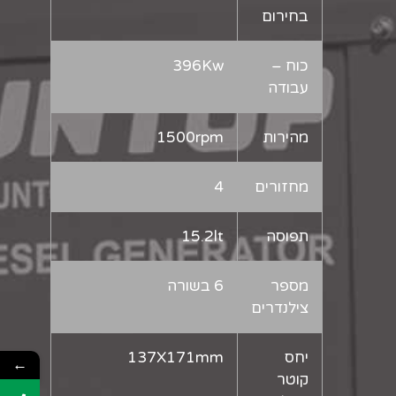
בחירום
כוח –
396Kw
עבודה
מהירות
1500rpm
מחזורים
4
תפוסה
15.2lt
מספר
6 בשורה
צילנדרים
יחס
137X171mm
←
קוטר