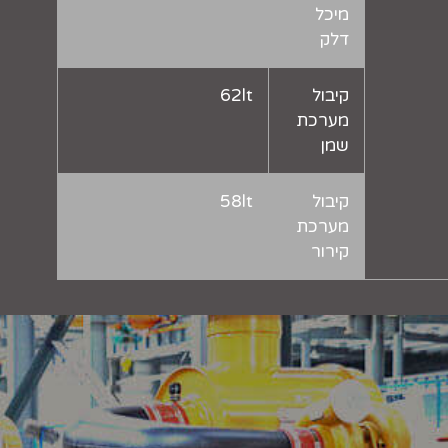
מיכל
דלק
קיבול
62lt
מערכת
שמן
קיבול
58lt
מערכת
קירור