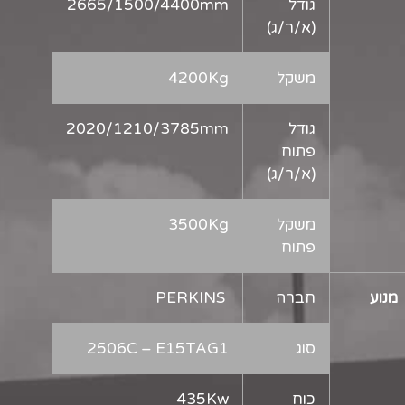
גודל
2665/1500/4400mm
(א/ר/ג)
משקל
4200Kg
גודל
2020/1210/3785mm
פתוח
(א/ר/ג)
משקל
3500Kg
פתוח
מנוע
חברה
PERKINS
סוג
2506C – E15TAG1
כוח
435Kw