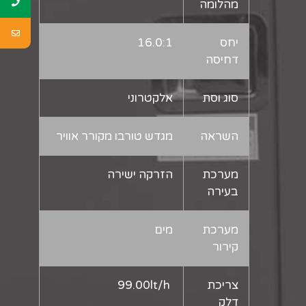
מהלומה
יחס
16.0:1
דחיסה
סוג וסת
אלקטרוני
השראה
מגדש טורבו מקורר אוויר
מערכת
הזרקה ישירה
בעירה
מערכת
מים
קירור
צריכת
99.00lt/h
דלק