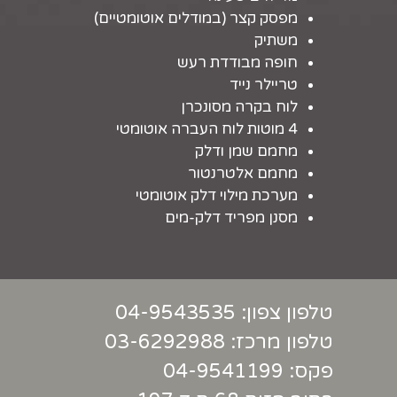
מפסק קצר (במודלים אוטומטיים)
משתיק
חופה מבודדת רעש
טריילר נייד
לוח בקרה מסונכרן
4 מוטות לוח העברה אוטומטי
מחמם שמן ודלק
מחמם אלטרנטור
מערכת מילוי דלק אוטומטי
מסנן מפריד דלק-מים
טלפון צפון:
04-9543535
טלפון מרכז:
03-6292988
פקס: 04-9541199