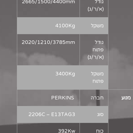
גודל
2665/1500/4400mm
(א/ר/ג)
משקל
4100Kg
גודל
2020/1210/3785mm
פתוח
(א/ר/ג)
משקל
3400Kg
פתוח
מנוע
חברה
PERKINS
סוג
2206C – E13TAG3
כוח
392Kw