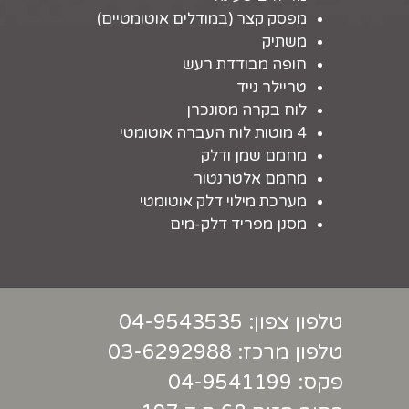
מפסק קצר (במודלים אוטומטיים)
משתיק
חופה מבודדת רעש
טריילר נייד
לוח בקרה מסונכרן
4 מוטות לוח העברה אוטומטי
מחמם שמן ודלק
מחמם אלטרנטור
מערכת מילוי דלק אוטומטי
מסנן מפריד דלק-מים
טלפון צפון:
04-9543535
טלפון מרכז:
03-6292988
פקס: 04-9541199