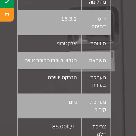
מהלומה
יחס
16.3:1
דחיסה
סוג וסת
אלקטרוני
השראה
מגדש טורבו מקורר אוויר
מערכת
הזרקה ישירה
בעירה
מערכת
מים
קירור
צריכת
85.00lt/h
דלק