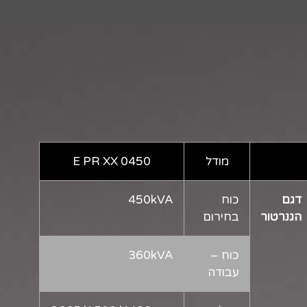
מודל
E PR XX 0450
דגם
כוח
450kVA
הגנרטור
בחירום
כוח –
360kVA
עבודה