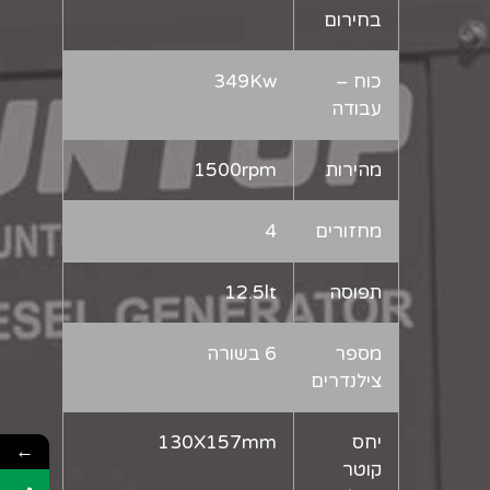
בחירום
כוח –
349Kw
עבודה
מהירות
1500rpm
מחזורים
4
תפוסה
12.5lt
מספר
6 בשורה
צילנדרים
יחס
130X157mm
←
קוטר