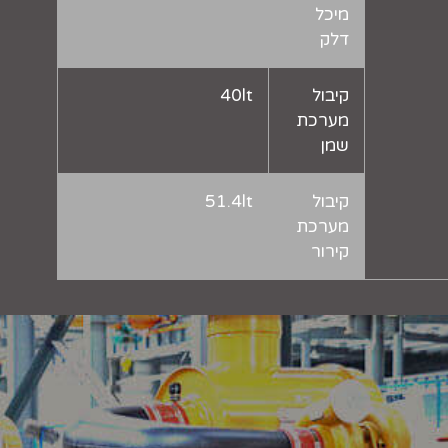
מיכל
דלק
קיבול
40lt
מערכת
שמן
קיבול
51.4lt
מערכת
קירור