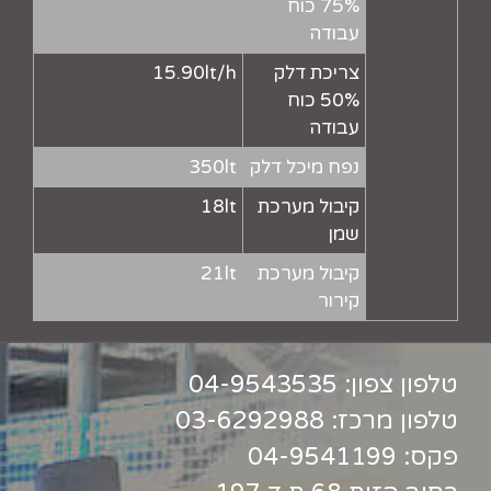
75% כוח
עבודה
צריכת דלק
15.90lt/h
50% כוח
עבודה
נפח מיכל דלק
350lt
קיבול מערכת
18lt
שמן
קיבול מערכת
21lt
קירור
טלפון צפון:
04-9543535
טלפון מרכז:
03-6292988
פקס: 04-9541199