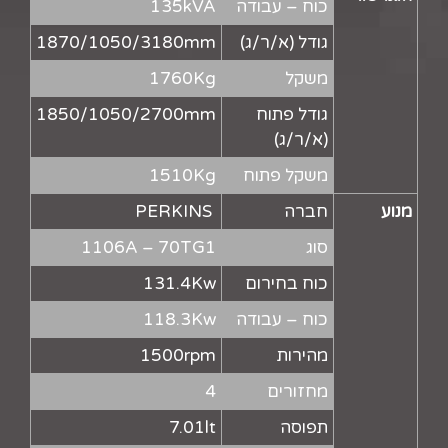
כוח – עבודה
135kVA
גודל (א/ר/ג)
1870/1050/3180mm
משקל
1760Kg
גודל פתוח
1850/1050/2700mm
(א/ר/ג)
משקל פתוח
1510Kg
מנוע
חברה
PERKINS
סוג
1106A – 70TG1
כוח בחירום
131.4Kw
כוח – עבודה
118.3Kw
מהירות
1500rpm
מחזורים
4
תפוסה
7.01lt