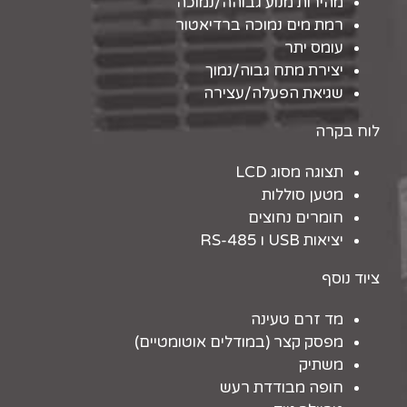
מהירות מנוע גבוהה/נמוכה
רמת מים נמוכה ברדיאטור
עומס יתר
יצירת מתח גבוה/נמוך
שגיאת הפעלה/עצירה
לוח בקרה
תצוגה מסוג LCD
מטען סוללות
חומרים נחוצים
יציאות USB ו RS-485
ציוד נוסף
מד זרם טעינה
מפסק קצר (במודלים אוטומטיים)
משתיק
חופה מבודדת רעש