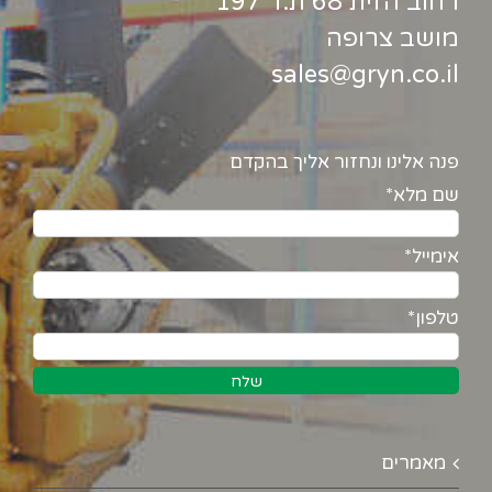
רחוב הזית 68 ת.ד 197
מושב צרופה
sales@gryn.co.il
פנה אלינו ונחזור אליך בהקדם
שם מלא*
אימייל*
טלפון*
מאמרים