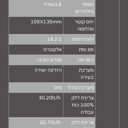
מספר
6 בשורה
צילנדרים
יחס קוטר
105X135mm
מהלומה
יחס דחיסה
18.2:1
סוג וסת
אלקטרוני
השראה
מגדש טורבו
מערכת
הזרקה ישירה
בעירה
מערכת קירור
מים
צריכת דלק
30.20lt/h
100% כוח
עבודה
צריכת דלק
22.70t/h