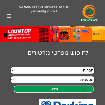
לג
צרו קשר
04-9543535
|
03-6292988
תוכן
yarden@gryn.co.il
לחיפוש מפרטי גנרטורים