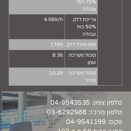
75% כוח
עבודה
צריכת דלק
4.06lt/h
50% כוח
עבודה
נפח מיכל דלק
170lt
קיבול מערכת
8.3lt
שמן
קיבול מערכת
10.2lt
קירור
טלפון צפון:
04-9543535
טלפון מרכז:
03-6292988
פקס: 04-9541199