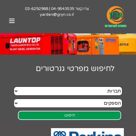
לג
צרו קשר
04-9543535
|
03-6292988
תוכן
yarden@gryn.co.il
לחיפוש מפרטי גנרטורים