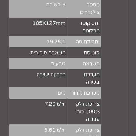
מספר
3 בשורה
צילנדרים
יחס קוטר
105X127mm
מהלומה
יחס דחיסה
19.25:1
סוג וסת
משאבה סיבובית
השראה
טבעית
מערכת
הזרקה ישירה
בעירה
מערכת קירור
מים
צריכת דלק
7.20lt/h
100% כוח
עבודה
צריכת דלק
5.61lt/h