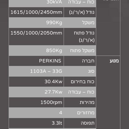
כוח – עבודה
30kVA
גודל (א/ר/ג)
1615/1000/2450mm
משקל
990Kg
גודל פתוח
1550/1000/2050mm
(א/ר/ג)
משקל פתוח
850Kg
מנוע
חברה
PERKINS
סוג
1103A – 33G
כוח בחירום
30.4Kw
כוח – עבודה
27.7Kw
מהירות
1500rpm
מחזורים
4
תפוסה
3.3lt