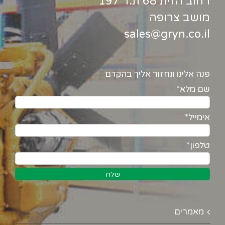
רחוב הזית 68 ת.ד 197
מושב צרופה
sales@gryn.co.il
פנה אלינו ונחזור אליך בהקדם
שם מלא*
אימייל*
טלפון*
מאמרים