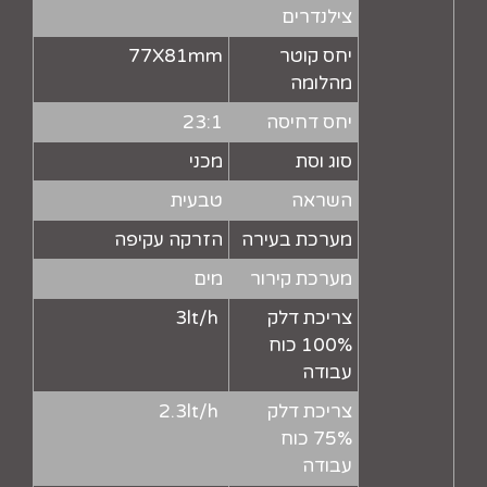
צילנדרים
יחס קוטר
77X81mm
מהלומה
יחס דחיסה
23:1
סוג וסת
מכני
השראה
טבעית
מערכת בעירה
הזרקה עקיפה
מערכת קירור
מים
צריכת דלק
3lt/h
100% כוח
עבודה
צריכת דלק
2.3lt/h
75% כוח
עבודה