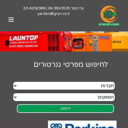
לג
צרו קשר
04-9543535
|
03-6292988
תוכן
yarden@gryn.co.il
לחיפוש מפרטי גנרטורים