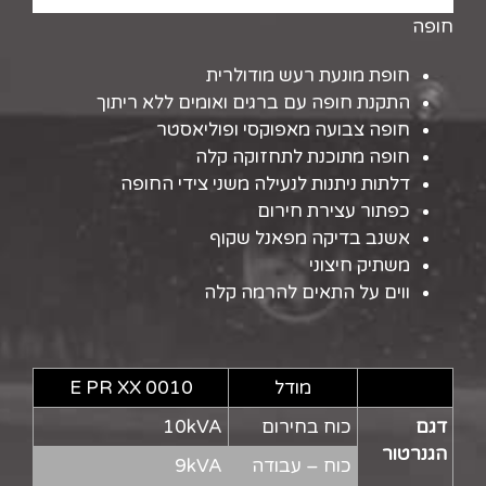
חופה
חופת מונעת רעש מודולרית
התקנת חופה עם ברגים ואומים ללא ריתוך
חופה צבועה מאפוקסי ופוליאסטר
חופה מתוכנת לתחזוקה קלה
דלתות ניתנות לנעילה משני צידי החופה
כפתור עצירת חירום
אשנב בדיקה מפאנל שקוף
משתיק חיצוני
ווים על התאים להרמה קלה
מודל
E PR XX 0010
דגם
כוח בחירום
10kVA
הגנרטור
כוח – עבודה
9kVA