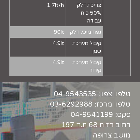
צריכת דלק
1.7lt/h
50% כוח
עבודה
נפח מיכל דלק
90lt
קיבול מערכת
4.9lt
שמן
קיבול מערכת
4.9lt
קירור
טלפון צפון:
04-9543535
טלפון מרכז:
03-6292988
פקס: 04-9541199
רחוב הזית 68 ת.ד 197
מושב צרופה