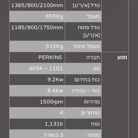
גודל (א/ר/ג)
1365/900/2100mm
משקל
655Kg
גודל פתוח
1185/900/1750mm
(א/ר/ג)
משקל פתוח
515Kg
מנוע
חברה
PERKINS
סוג
403A – 11G1
כוח בחירום
9.2Kw
כוח – עבודה
8.4Kw
מהירות
1500rpm
מחזורים
4
נפח
1,131lt
מספר
3 בשורה