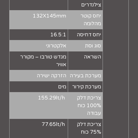
צילנדרים
יחס קוטר
132X145mm
מהלומה
יחס דחיסה
16.5:1
סוג וסת
אלקטרוני
השראה
מגדש טורבו – מקורר
אוויר
מערכת בעירה
הזרקה ישירה
מערכת קירור
מים
צריכת דלק
155.29lt/h
100% כוח
עבודה
צריכת דלק
77.65lt/h
75% כוח