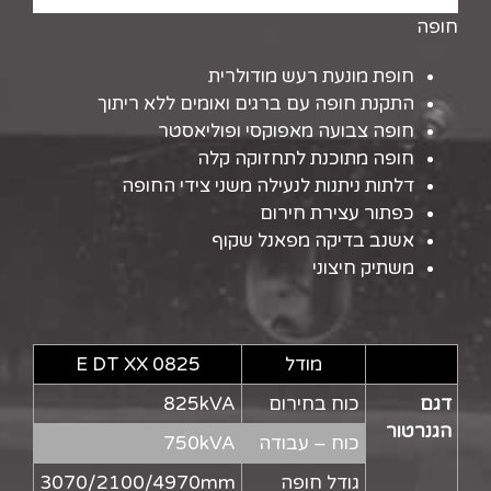
חופה
חופת מונעת רעש מודולרית
התקנת חופה עם ברגים ואומים ללא ריתוך
חופה צבועה מאפוקסי ופוליאסטר
חופה מתוכנת לתחזוקה קלה
דלתות ניתנות לנעילה משני צידי החופה
כפתור עצירת חירום
אשנב בדיקה מפאנל שקוף
משתיק חיצוני
מודל
E DT XX 0825
דגם
כוח בחירום
825kVA
הגנרטור
כוח – עבודה
750kVA
גודל חופה
3070/2100/4970mm