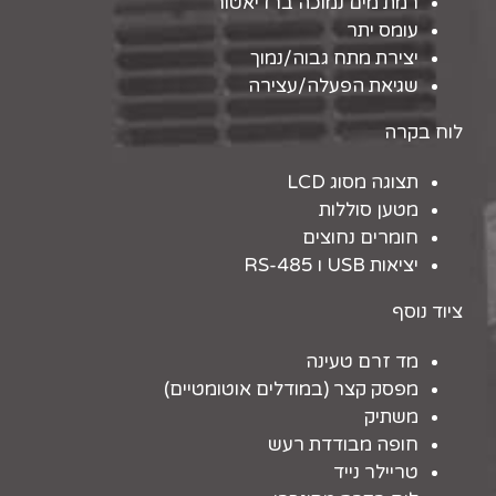
רמת מים נמוכה ברדיאטור
עומס יתר
יצירת מתח גבוה/נמוך
שגיאת הפעלה/עצירה
לוח בקרה
תצוגה מסוג LCD
מטען סוללות
חומרים נחוצים
יציאות USB ו RS-485
ציוד נוסף
מד זרם טעינה
מפסק קצר (במודלים אוטומטיים)
משתיק
חופה מבודדת רעש
טריילר נייד