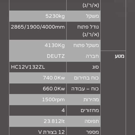
(א/ר/ג)
משקל
5230kg
גודל פתוח
2865/1900/4000mm
(א/ר/ג)
משקל פתוח
4130Kg
מנוע
חברה
DEUTZ
סוג
HC12V132ZL
כוח בחירום
740.0Kw
כוח – עבודה
660.0Kw
מהירות
1500rpm
מחזורים
4
תפוסה
23.812lt
מספר
12 בצורת V