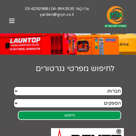
לג
צרו קשר
04-9543535
|
03-6292988
תוכן
yarden@gryn.co.il
לחיפוש מפרטי גנרטורים