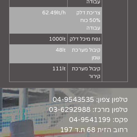
עבודה
צריכת דלק
62.49lt/h
50% כוח
עבודה
נפח מיכל דלק
1000lt
קיבול מערכת
48lt
שמן
קיבול מערכת
111lt
קירור
טלפון צפון:
04-9543535
טלפון מרכז:
03-6292988
פקס: 04-9541199
רחוב הזית 68 ת.ד 197