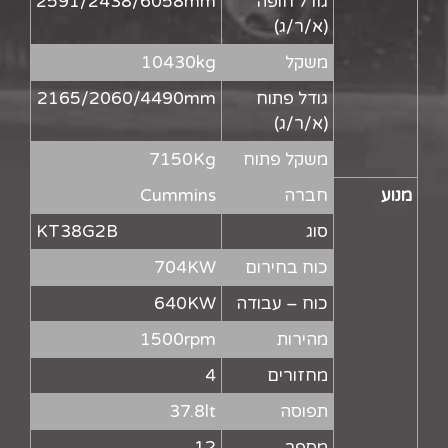
גודל חופה
2591/2438/6058mm
(א/ר/ג)
משקל
10430kg
גודל פתוח
2165/2060/4490mm
(א/ר/ג)
משקל פתוח
7150Kg
מנוע
חברה
Cummins
סוג
KT38G2B
כוח בחירום
704KW
כוח – עבודה
640KW
מהירות
1500rpm
מחזורים
4
תפוסה
37.8lt
מספר
12