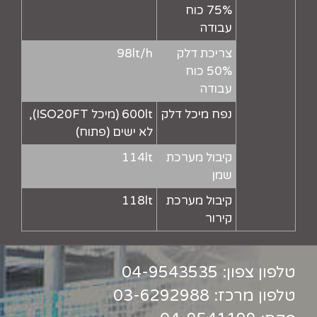
75% כוח
עבודה
צריכת דלק
98lt/h
50% כוח
עבודה
נפח מיכל דלק
600lt (מיכל ISO20FT),
לא ישים (פתוח)
קיבול מערכת
114lt
שמן
קיבול מערכת
118lt
קירור
טלפון צפון:
04-9543535
טלפון מרכז:
03-6292988