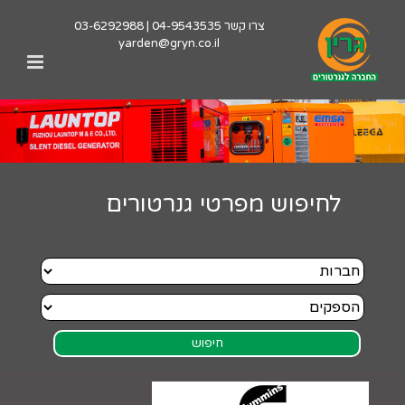
לג
צרו קשר
04-9543535
|
03-6292988
תוכן
yarden@gryn.co.il
לחיפוש מפרטי גנרטורים