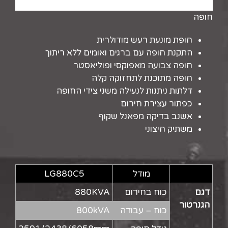
חופה
חופת מונעת רעש מודולרית
התקנת חופה עם ברגים ואומים ללא ריתוך
חופה צבועה מאפוקסי ופוליאסטר
חופה מתוכנת לתחזוקה קלה
דלתות ניתנות לנעילה משני צידי החופה
כפתור עצירת חירום
אשנב בדיקה מפאנל שקוף
משתיק חיצוני
מודל
LG880C5
דגם
כוח בחירום
880KVA
הגנרטור
כוח – עבודה
800kVA