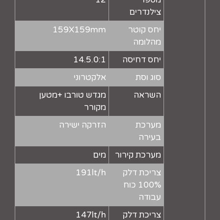
צילנדרים
יחס קוטר
159X159mm
מהלומה
יחס דחיסה
14.5.0:1
סוג וסת
אלקטרוני
השראה
מגדש טורבו +מטען
מקורר
מערכת
הזרקה ישירה
בעירה
מערכת קירור
מים
צריכת דלק
191lt/h
100% כוח
עבודה
צריכת דלק
147lt/h