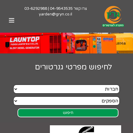
לג
צרו קשר
04-9543535
|
03-6292988
תוכן
yarden@gryn.co.il
לחיפוש מפרטי גנרטורים