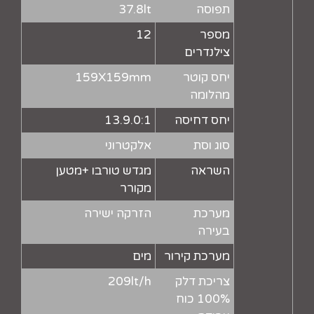
תפוסה
37.8lt
מספר
12
צילנדרים
יחס קוטר
159X159mm
מהלומה
יחס דחיסה
13.9.0:1
סוג וסת
אלקטרוני
השראה
מגדש טורבו +מטען
מקורר
מערכת
הזרקה ישירה
בעירה
מערכת קירור
מים
צריכת דלק
209lt/h
100% כוח