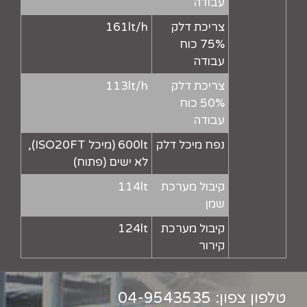
עבודה
צריכת דלק
161lt/h
75% כוח
עבודה
צריכת דלק
113lt/h
50% כוח
עבודה
נפח מיכל דלק
600lt (מיכל ISO20FT),
לא ישים (פתוח)
קיבול מערכת
114lt
שמן
קיבול מערכת
124lt
קירור
טלפון צפון:
04-9543535