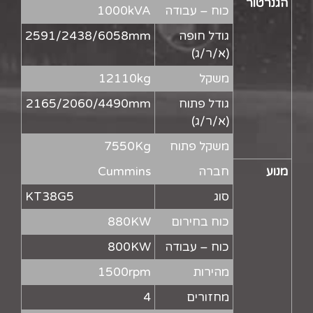
הגנרטור
כוח – עבודה
1000kVA
גודל חופה
2591/2438/6058mm
(א/ר/ג)
משקל
12110kg
גודל פתוח
2165/2060/4490mm
(א/ר/ג)
משקל פתוח
7550Kg
מנוע
חברה
Cummins
סוג
KT38G5
כוח בחירום
880KW
כוח – עבודה
800KW
מהירות
1500rpm
מחזורים
4