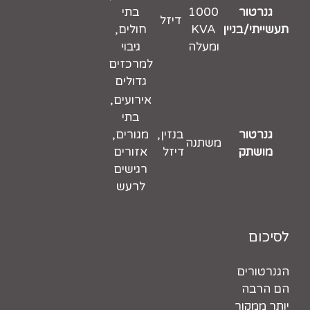
גנרטור
1000
בתי
דיזל
תעשייתי/בניין
KVA
חולים,
ומעלה
גיבוי
למרכזים
גדולים
אירועים,
בתי
גנרטור
בנזין,
מגורים,
משתנה
מושתק
דיזל
אזורים
רגישים
לרעש
לסיכום
הגנרטורים
הם הרבה
יותר ממקור