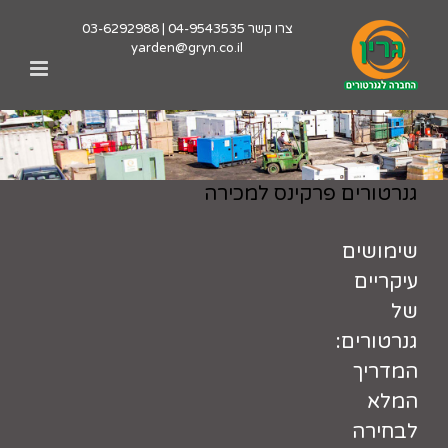
לג
צרו קשר
04-9543535
|
03-6292988
תוכן
yarden@gryn.co.il
גנרטורים פרקינס למכירה
שימושים
עיקריים
של
גנרטורים:
המדריך
המלא
לבחירה